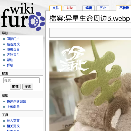
文件
讨论
编辑
历史
不转换
檔案:异星生命周边3.webp
跳转至：
导航
、
搜索
导航
国际门户
最近更改
随机页面
方针指引
帮助
群聊
搜索
编辑
快速创建词条
上传向导
工具
链入页面
相关更改