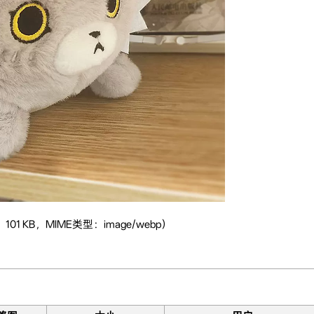
101 KB，MIME类型：image/webp）