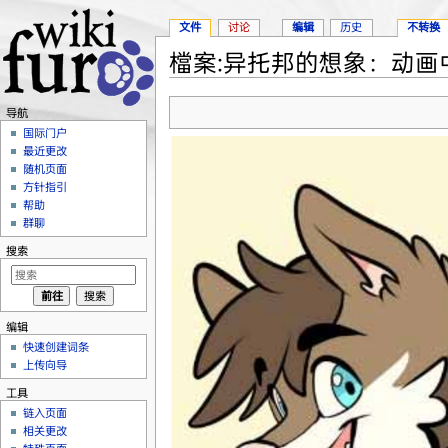
文件
讨论
编辑
历史
不转换
檔案:异托邦的想象：动画中
跳转至：
导航
、
搜索
导航
国际门户
最近更改
随机页面
方针指引
帮助
群聊
搜索
编辑
快速创建词条
上传向导
工具
链入页面
相关更改