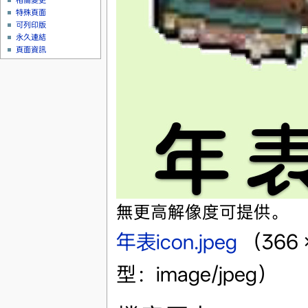
相關變更
特殊頁面
可列印版
永久連結
頁面資訊
無更高解像度可提供。
年表icon.jpeg
‎
（366
型：image/jpeg）