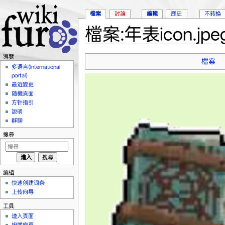
檔案
討論
編輯
歷史
不转换
檔案:年表icon.jpe
跳轉到：
導覽
、
搜尋
導覽
檔案
多语言(International
portal)
最近變更
隨機頁面
方针指引
說明
群聊
搜尋
编辑
快速创建词条
上传向导
工具
連入頁面