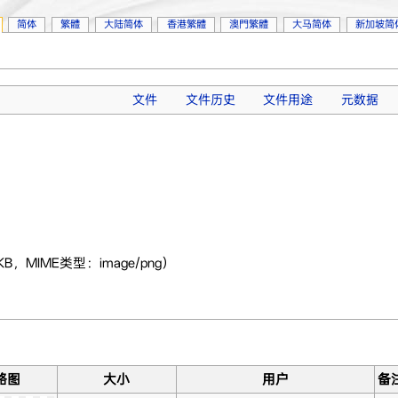
简体
繁體
大陆简体
香港繁體
澳門繁體
大马简体
新加坡简
文件
文件历史
文件用途
元数据
KB，MIME类型：image/png）
略图
大小
用户
备