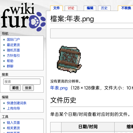
文件
讨论
编辑
历史
不转换
檔案:年表.png
跳转至：
导航
、
搜索
导航
国际门户
最近更改
随机页面
方针指引
帮助
群聊
搜索
没有更高的分辨率。
年表.png
‎
（128 × 128像素，文件大小：10 
编辑
文件历史
快速创建词条
上传向导
单击某个日期/时间查看对应时刻的文件。
工具
链入页面
日期/时间
缩
相关更改