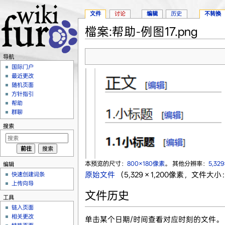
文件
讨论
编辑
历史
不转换
檔案:帮助-例图17.png
跳转至：
导航
、
搜索
导航
国际门户
最近更改
随机页面
方针指引
帮助
群聊
搜索
本预览的尺寸：
800×180像素
。
其他分辨率：
5,32
编辑
原始文件
‎
（5,329 × 1,200像素，文件大小
快速创建词条
上传向导
文件历史
工具
链入页面
相关更改
单击某个日期/时间查看对应时刻的文件。