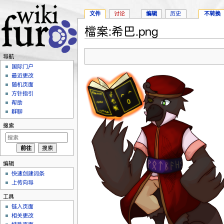
文件
讨论
编辑
历史
不转换
檔案:希巴.png
跳转至：
导航
、
搜索
导航
国际门户
最近更改
随机页面
方针指引
帮助
群聊
搜索
编辑
快速创建词条
上传向导
工具
链入页面
相关更改