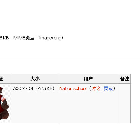
 KB，MIME类型：image/png）
图
大小
用户
备注
300 × 401
（473 KB）
Nation school
（
讨论
|
贡献
）