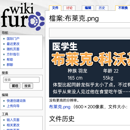
文件
讨论
编辑
历史
不转换
檔案:布莱克.png
跳转至：
导航
、
搜索
导航
国际门户
最近更改
随机页面
方针指引
帮助
群聊
搜索
编辑
没有更高的分辨率。
快速创建词条
上传向导
布莱克.png
‎
（600 × 200像素，文件大小：7
工具
文件历史
链入页面
相关更改