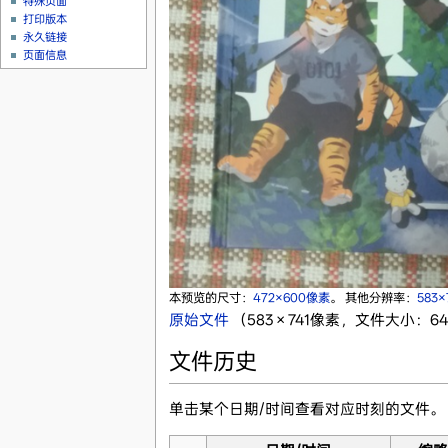
特殊页面
打印版本
永久链接
页面信息
本预览的尺寸：
472×600像素
。
其他分辨率：
583
原始文件
‎
（583 × 741像素，文件大小：648
文件历史
单击某个日期/时间查看对应时刻的文件。