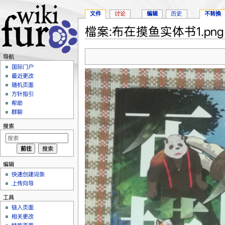
文件
讨论
编辑
历史
不转换
檔案:布在摸鱼实体书1.png
跳转至：
导航
、
搜索
导航
国际门户
最近更改
随机页面
方针指引
帮助
群聊
搜索
编辑
快速创建词条
上传向导
工具
链入页面
相关更改