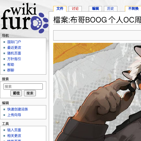
文件
讨论
编辑
历史
不转换
檔案:布哥BOOG 个人OC周边系
跳转至：
导航
、
搜索
导航
国际门户
最近更改
随机页面
方针指引
帮助
群聊
搜索
编辑
快速创建词条
上传向导
工具
链入页面
相关更改