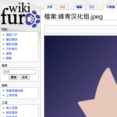
文件
讨论
编辑
历史
不转换
檔案:峰青汉化组.jpeg
跳转至：
导航
、
搜索
导航
国际门户
最近更改
随机页面
方针指引
帮助
群聊
搜索
编辑
快速创建词条
上传向导
工具
链入页面
相关更改