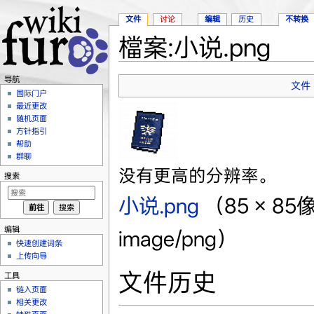
文件
讨论
编辑
历史
不转换
檔案:小说.png
跳转至：
导航
、
搜索
导航
文件
国际门户
最近更改
随机页面
方针指引
帮助
群聊
没有更高的分辨率。
搜索
小说.png
‎
（85 × 8
编辑
image/png）
快速创建词条
上传向导
文件历史
工具
链入页面
相关更改