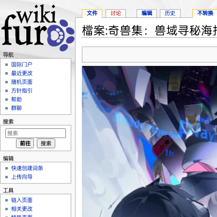
文件
讨论
编辑
历史
不转换
檔案:奇兽集：兽域寻秘海报.
跳转至：
导航
、
搜索
导航
国际门户
最近更改
随机页面
方针指引
帮助
群聊
搜索
编辑
快速创建词条
上传向导
工具
链入页面
相关更改