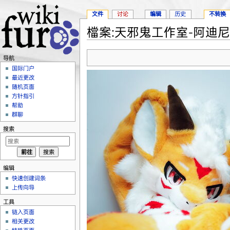
文件
讨论
编辑
历史
不转换
檔案:天邪鬼工作室-阿迪尼斯.
跳转至：
导航
、
搜索
导航
国际门户
最近更改
随机页面
方针指引
帮助
群聊
搜索
编辑
快速创建词条
上传向导
工具
链入页面
相关更改