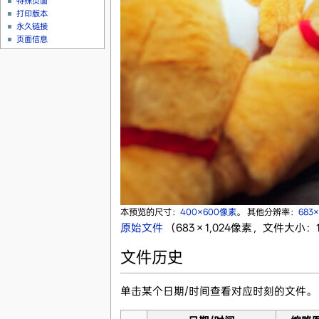
特殊页面
打印版本
永久链接
页面信息
本预览的尺寸：
400×600像素
。
其他分辨率：
683
原始文件
‎
（683 × 1,024像素，文件大小：1
文件历史
单击某个日期/时间查看对应时刻的文件。