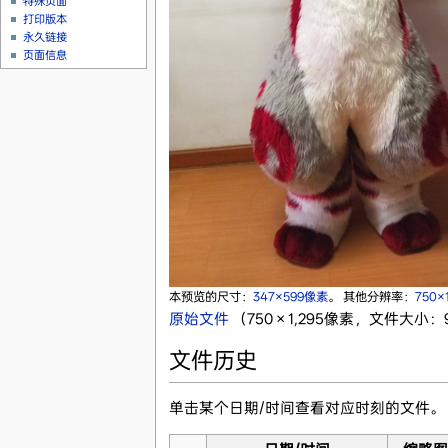
特殊页面
打印版本
永久链接
页面信息
本预览的尺寸：
347×599像素
。
其他分辨率：
750×
原始文件
‎
（750 × 1,295像素，文件大小：9
文件历史
单击某个日期/时间查看对应时刻的文件。