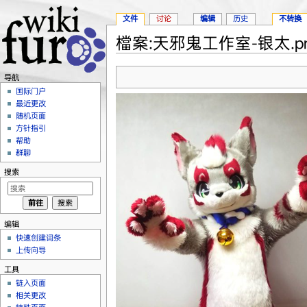
文件
讨论
编辑
历史
不转换
檔案:天邪鬼工作室-银太.p
跳转至：
导航
、
搜索
导航
国际门户
最近更改
随机页面
方针指引
帮助
群聊
搜索
编辑
快速创建词条
上传向导
工具
链入页面
相关更改