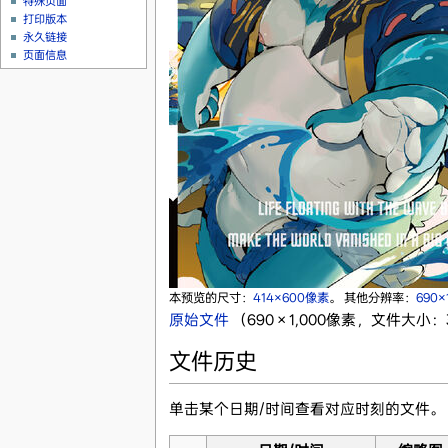
特殊页面
打印版本
永久链接
页面信息
本预览的尺寸：
414×600像素
。
其他分辨率：
690×
原始文件
‎
（690 × 1,000像素，文件大小：3
文件历史
单击某个日期/时间查看对应时刻的文件。