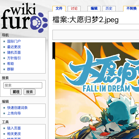
文件
讨论
编辑
历史
不转换
檔案:大愿归梦2.jpeg
跳转至：
导航
、
搜索
导航
国际门户
最近更改
随机页面
方针指引
帮助
群聊
搜索
编辑
快速创建词条
上传向导
工具
链入页面
相关更改