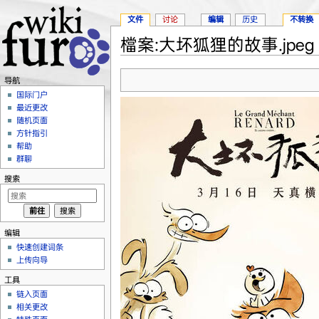
文件
讨论
编辑
历史
不转换
檔案:大坏狐狸的故事.jpeg
跳转至：
导航
、
搜索
导航
国际门户
最近更改
随机页面
方针指引
帮助
群聊
搜索
编辑
快速创建词条
上传向导
工具
链入页面
相关更改