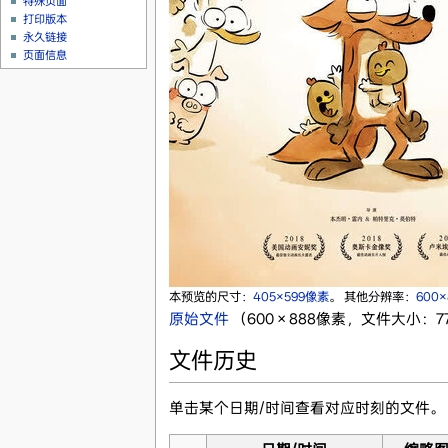
特殊页面
打印版本
永久链接
页面信息
本预览的尺寸：
405×599像素
。
其他分辨率：
600
原始文件
‎
（600 × 888像素，文件大小：77 
文件历史
单击某个日期/时间查看对应时刻的文件。