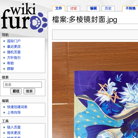
文件
讨论
编辑
历史
不转换
檔案:多棱镜封面.jpg
跳转至：
导航
、
搜索
导航
国际门户
最近更改
随机页面
方针指引
帮助
群聊
搜索
编辑
快速创建词条
上传向导
工具
链入页面
相关更改