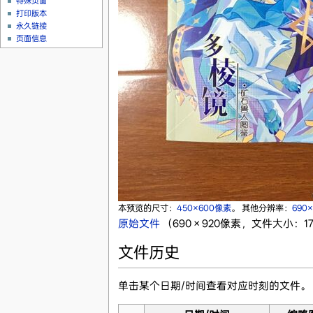
特殊页面
打印版本
永久链接
页面信息
本预览的尺寸：
450×600像素
。
其他分辨率：
690
原始文件
‎
（690 × 920像素，文件大小：175
文件历史
单击某个日期/时间查看对应时刻的文件。