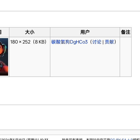
图
大小
用户
备注
180 × 252
（8 KB）
碳酸氢狗DgHCo3
（
讨论
|
贡献
）
24年5月18日 (星期六) 19:33。
除非另有声明，本网站内容采用
CC-BY-SA 4.0
授权