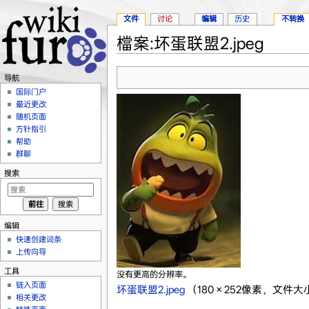
文件
讨论
编辑
历史
不转换
檔案:坏蛋联盟2.jpeg
跳转至：
导航
、
搜索
导航
国际门户
最近更改
随机页面
方针指引
帮助
群聊
搜索
编辑
快速创建词条
上传向导
工具
没有更高的分辨率。
链入页面
坏蛋联盟2.jpeg
‎
（180 × 252像素，文件大小
相关更改