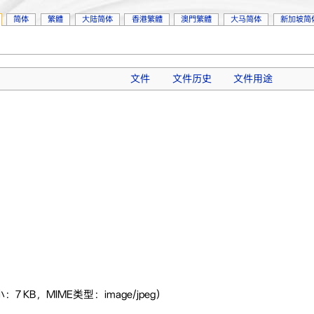
简体
繁體
大陆简体
香港繁體
澳門繁體
大马简体
新加坡简
文件
文件历史
文件用途
：7 KB，MIME类型：image/jpeg）