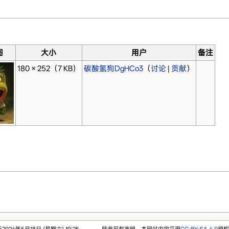
图
大小
用户
备注
180 × 252
（7 KB）
碳酸氢狗DgHCo3
（
讨论
|
贡献
）
24年5月18日 (星期六) 19:25。
除非另有声明，本网站内容采用
CC-BY-SA 4.0
授权