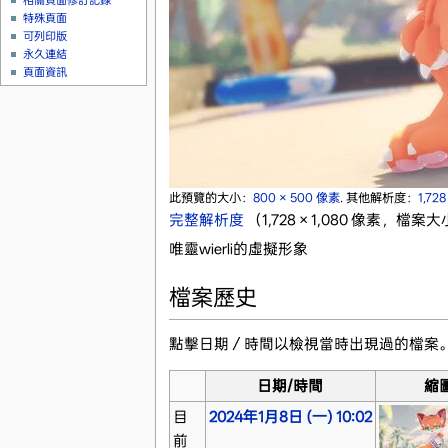
相關頁面修訂記錄
特殊頁面
可列印版
永久連結
頁面資訊
此預覽的大小：
800 × 500 像素
.
其他解析度：
1,72
完整解析度
‎
（1,728 × 1,080 像素，檔案大
唯靈wierli的虛擬形象
檔案歷史
點擊日期／時間以檢視當時出現過的檔案
日期/時間
縮
目
2024年1月8日 (一) 10:02
前