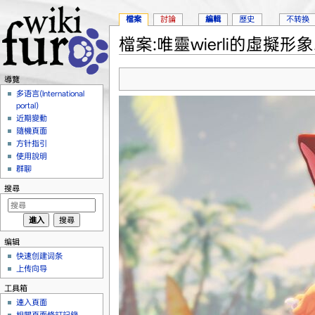
檔案
討論
編輯
歷史
不转换
檔案:唯靈wierli的虛擬形象.
跳轉到：
導覽
、
搜尋
導覽
多语言(International
portal)
近期變動
隨機頁面
方针指引
使用說明
群聊
搜尋
编辑
快速创建词条
上传向导
工具箱
連入頁面