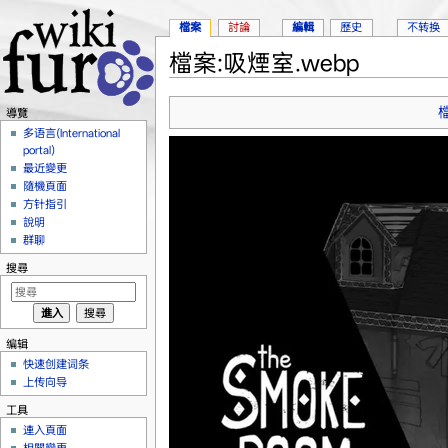
檔案
討論
編輯
歷史
不转换
檔案:吸煙室.webp
跳到：
導覽
、
搜尋
導覽
多语言(International
portal)
最近變更
隨機頁面
方针指引
說明
群聊
搜尋
编辑
快速创建词条
上传向导
工具
連入頁面