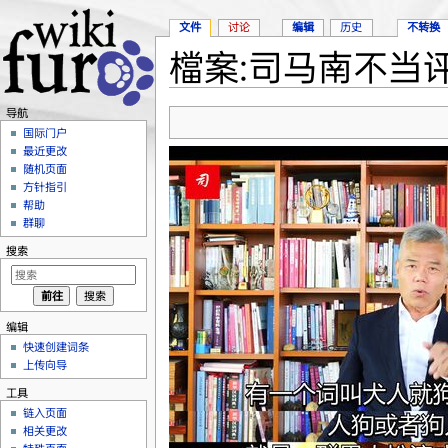
文件
讨论
编辑
历史
不转换
檔案:司马南不当评
跳转至：
导航
、
搜索
导航
国际门户
最近更改
随机页面
方针指引
帮助
群聊
搜索
编辑
快速创建词条
上传向导
工具
链入页面
相关更改