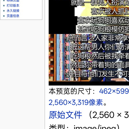
特殊页面
打印版本
永久链接
页面信息
本预览的尺寸：
462×59
2,560×3,319像素
。
原始文件
‎
（2,560 ×
类型：image/jpeg）