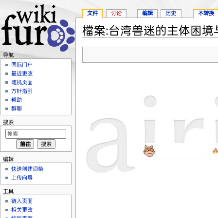
文件
讨论
编辑
历史
不转换
檔案:台湾兽迷的主体困境与书
跳转至：
导航
、
搜索
导航
国际门户
最近更改
随机页面
方针指引
帮助
群聊
搜索
编辑
快速创建词条
上传向导
工具
链入页面
相关更改