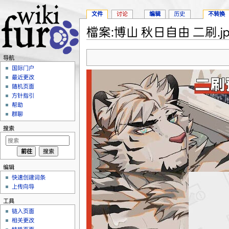
文件
讨论
编辑
历史
不转换
檔案:博山 秋日自由 二刷.jp
跳转至：
导航
、
搜索
导航
国际门户
最近更改
随机页面
方针指引
帮助
群聊
搜索
编辑
快速创建词条
上传向导
工具
链入页面
相关更改