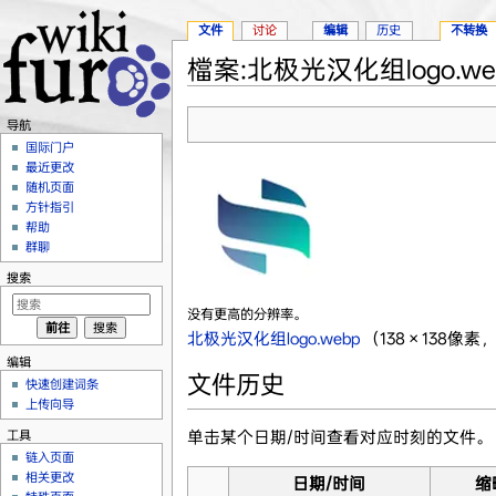
文件
讨论
编辑
历史
不转换
檔案:北极光汉化组logo.we
跳转至：
导航
、
搜索
导航
国际门户
最近更改
随机页面
方针指引
帮助
群聊
搜索
没有更高的分辨率。
北极光汉化组logo.webp
‎
（138 × 138像
编辑
文件历史
快速创建词条
上传向导
单击某个日期/时间查看对应时刻的文件。
工具
链入页面
相关更改
日期/时间
缩