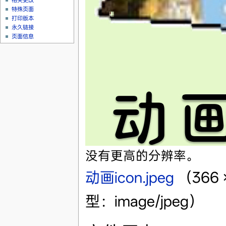
相关更改
特殊页面
打印版本
永久链接
页面信息
没有更高的分辨率。
动画icon.jpeg
‎
（366
型：image/jpeg）