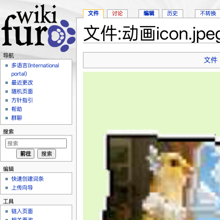
文件
讨论
编辑
历史
不转换
文件:动画icon.jpe
跳转至：
导航
、
搜索
导航
文件
多语言(International
portal)
最近更改
随机页面
方针指引
帮助
群聊
搜索
编辑
快速创建词条
上传向导
工具
链入页面