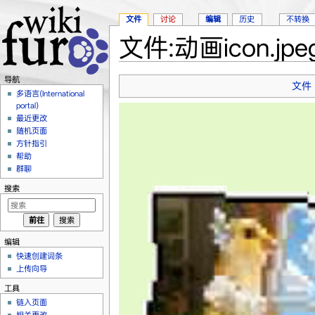
文件
讨论
编辑
历史
不转换
文件:动画icon.jpe
跳转至：
导航
、
搜索
导航
文件
多语言(International
portal)
最近更改
随机页面
方针指引
帮助
群聊
搜索
编辑
快速创建词条
上传向导
工具
链入页面