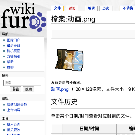
文件
讨论
编辑
历史
不转换
檔案:动画.png
跳转至：
导航
、
搜索
导航
国际门户
最近更改
随机页面
方针指引
帮助
群聊
搜索
没有更高的分辨率。
动画.png
‎
（128 × 128像素，文件大小：9 K
编辑
文件历史
快速创建词条
上传向导
单击某个日期/时间查看对应时刻的文件。
工具
链入页面
日期/时间
缩
相关更改