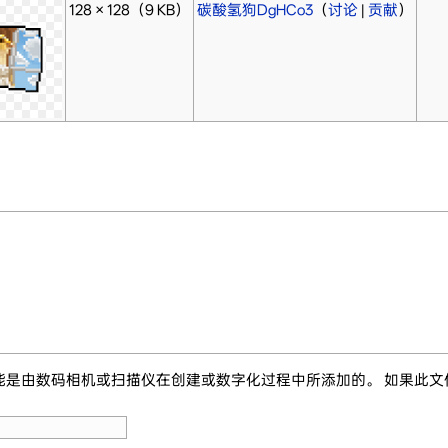
128 × 128
（9 KB）
碳酸氢狗DgHCo3
（
讨论
|
贡献
）
能是由数码相机或扫描仪在创建或数字化过程中所添加的。 如果此