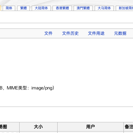
简体
繁體
大陆简体
香港繁體
澳門繁體
大马简体
新加坡简
文件
文件历史
文件用途
元数据
B，MIME类型：image/png）
略图
大小
用户
备