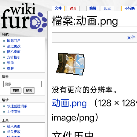
文件
讨论
编辑
历史
不转换
檔案:动画.png
跳转至：
导航
、
搜索
导航
文件
国际门户
最近更改
随机页面
方针指引
帮助
群聊
搜索
没有更高的分辨率。
动画.png
‎
（128 × 
编辑
快速创建词条
上传向导
image/png）
工具
链入页面
相关更改
文件历史