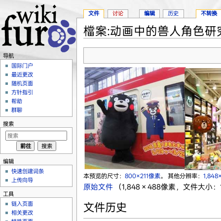
文件
讨论
编辑
历史
不转换
檔案:动画中的兽人角色研究图
跳转至：
导航
、
搜索
导航
国际门户
最近更改
随机页面
方针指引
帮助
群聊
搜索
编辑
快速创建词条
本预览的尺寸：
800×211像素
。
其他分辨率：
1,84
上传向导
原始文件
‎
（1,848 × 488像素，文件大小：1
工具
链入页面
文件历史
相关更改