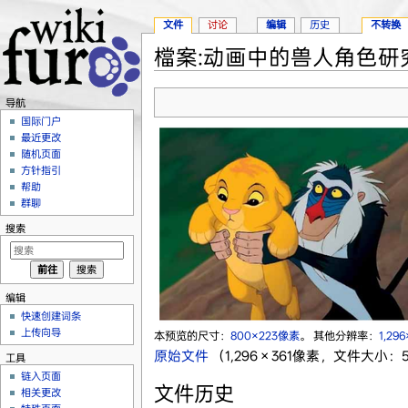
文件
讨论
编辑
历史
不转换
檔案:动画中的兽人角色研究图
跳转至：
导航
、
搜索
导航
国际门户
最近更改
随机页面
方针指引
帮助
群聊
搜索
编辑
快速创建词条
上传向导
本预览的尺寸：
800×223像素
。
其他分辨率：
1,29
原始文件
‎
（1,296 × 361像素，文件大小：5
工具
链入页面
文件历史
相关更改