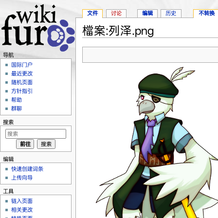
文件
讨论
编辑
历史
不转换
檔案:列泽.png
跳转至：
导航
、
搜索
导航
国际门户
最近更改
随机页面
方针指引
帮助
群聊
搜索
编辑
快速创建词条
上传向导
工具
链入页面
相关更改