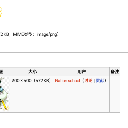
 KB，MIME类型：image/png）
图
大小
用户
备注
300 × 400
（472 KB）
Nation school
（
讨论
|
贡献
）