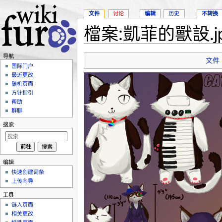
文件
讨论
编辑
历史
不转换
檔案:凱菲的獸設.jp
跳转至：
导航
、
搜索
导航
文件
国际门户
最近更改
随机页面
方针指引
帮助
群聊
搜索
编辑
快速创建词条
上传向导
工具
链入页面
相关更改