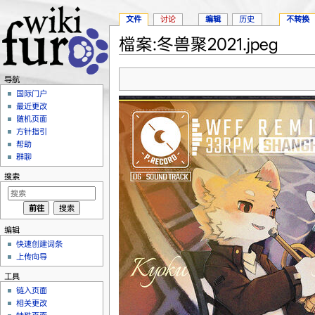
文件
讨论
编辑
历史
不转换
檔案:冬兽聚2021.jpeg
跳转至：
导航
、
搜索
导航
国际门户
最近更改
随机页面
方针指引
帮助
群聊
搜索
编辑
快速创建词条
上传向导
工具
链入页面
相关更改