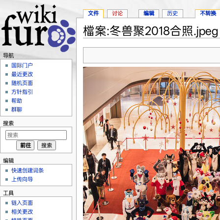
文件
讨论
编辑
历史
不转换
檔案:冬兽聚2018合照.jpeg
跳转至：
导航
、
搜索
导航
国际门户
最近更改
随机页面
方针指引
帮助
群聊
搜索
编辑
快速创建词条
上传向导
工具
链入页面
相关更改