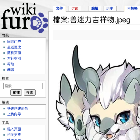
文件
讨论
编辑
历史
不转换
檔案:兽迷力吉祥物.jpeg
跳转至：
导航
、
搜索
导航
国际门户
最近更改
随机页面
方针指引
帮助
群聊
搜索
编辑
快速创建词条
上传向导
工具
链入页面
相关更改