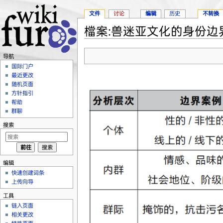
文件
讨论
编辑
历史
不转换
檔案:兽迷亚文化的身份边界
跳转至：
导航
、
搜索
导航
国际门户
最近更改
随机页面
方针指引
帮助
群聊
搜索
编辑
快速创建词条
上传向导
工具
链入页面
相关更改