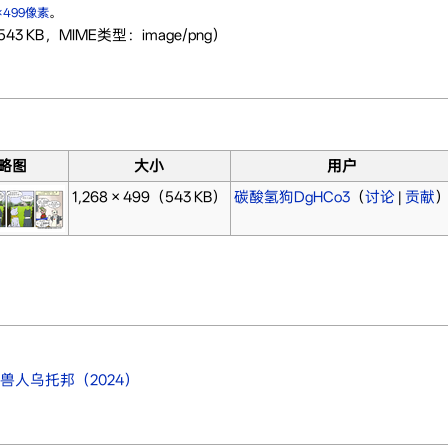
8×499像素
。
43 KB，MIME类型：image/png）
略图
大小
用户
1,268 × 499
（543 KB）
碳酸氢狗DgHCo3
（
讨论
|
贡献
人乌托邦（2024）