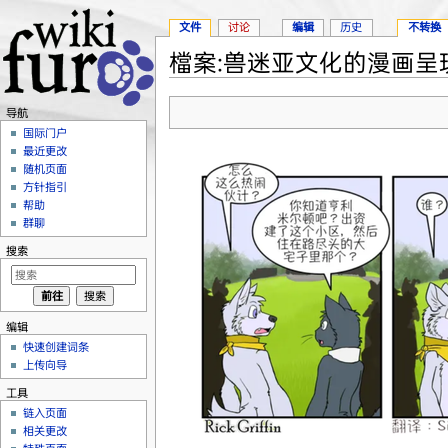
文件
讨论
编辑
历史
不转换
檔案:兽迷亚文化的漫画呈现图
跳转至：
导航
、
搜索
导航
国际门户
最近更改
随机页面
方针指引
帮助
群聊
搜索
编辑
快速创建词条
上传向导
工具
链入页面
相关更改