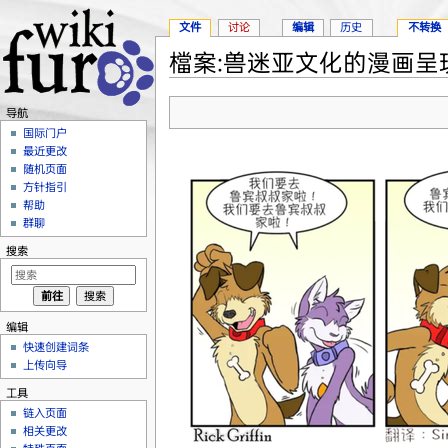
文件
讨论
编辑
历史
不转换
檔案:兽迷亚文化的漫画呈现图
跳转至：
导航
、
搜索
导航
国际门户
最近更改
随机页面
方针指引
帮助
群聊
搜索
编辑
快速创建词条
上传向导
工具
链入页面
相关更改