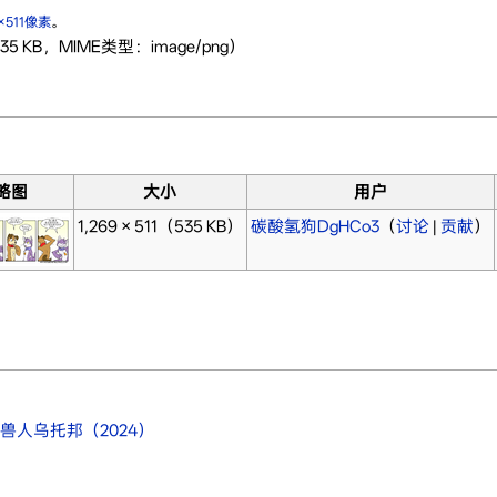
9×511像素
。
35 KB，MIME类型：image/png）
略图
大小
用户
1,269 × 511
（535 KB）
碳酸氢狗DgHCo3
（
讨论
|
贡献
）
人乌托邦（2024）