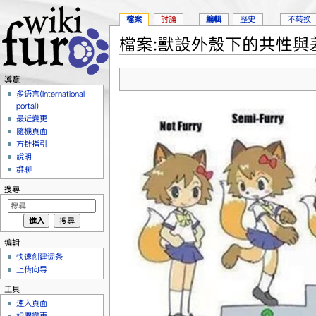
檔案
討論
編輯
歷史
不转换
檔案:獸設外殼下的共性與差異
跳到：
導覽
、
搜尋
導覽
多语言(International
portal)
最近變更
隨機頁面
方针指引
說明
群聊
搜尋
编辑
快速创建词条
上传向导
工具
連入頁面