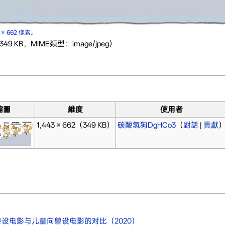
3 × 662 像素
。
49 KB，MIME類型：image/jpeg）
。
縮圖
維度
使用者
1,443 × 662
（349 KB）
碳酸氢狗DgHCo3
（
對話
|
貢獻
设电影与儿童向兽设电影的对比（2020）