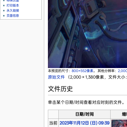
特殊页面
打印版本
永久链接
页面信息
本预览的尺寸：
800×552像素
。
其他分辨率：
2,00
原始文件
‎
（2,000 × 1,380像素，文件大小：
文件历史
单击某个日期/时间查看对应时刻的文件。
日期/时间
缩
当前
2023年11月12日 (日) 09:39