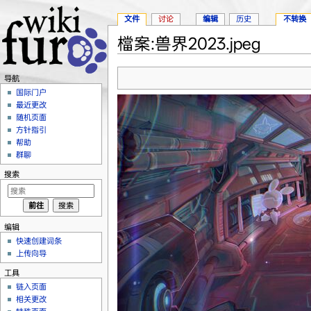
文件
讨论
编辑
历史
不转换
檔案:兽界2023.jpeg
跳转至：
导航
、
搜索
导航
国际门户
最近更改
随机页面
方针指引
帮助
群聊
搜索
编辑
快速创建词条
上传向导
工具
链入页面
相关更改