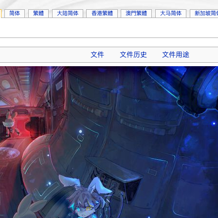
简体
繁體
大陆简体
香港繁體
澳門繁體
大马简体
新加坡简
文件
文件历史
文件用途