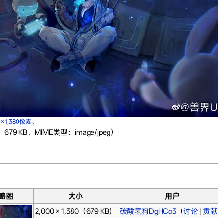
0×1,380像素
。
679 KB，MIME类型：image/jpeg）
略图
大小
用户
2,000 × 1,380
（679 KB）
碳酸氢狗DgHCo3
（
讨论
|
贡献