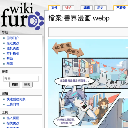
文件
讨论
编辑
历史
不转换
檔案:兽界漫画.webp
跳转至：
导航
、
搜索
导航
国际门户
最近更改
随机页面
方针指引
帮助
群聊
搜索
编辑
快速创建词条
上传向导
工具
链入页面
相关更改