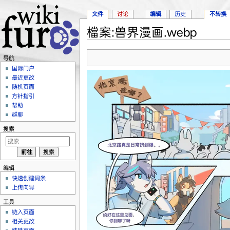
文件
讨论
编辑
历史
不转换
檔案:兽界漫画.webp
跳转至：
导航
、
搜索
导航
国际门户
最近更改
随机页面
方针指引
帮助
群聊
搜索
编辑
快速创建词条
上传向导
工具
链入页面
相关更改