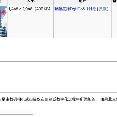
图
大小
用户
备
1,448 × 2,048
（493 KB）
碳酸氢狗DgHCo3
（
讨论
|
贡献
）
能是由数码相机或扫描仪在创建或数字化过程中所添加的。 如果此