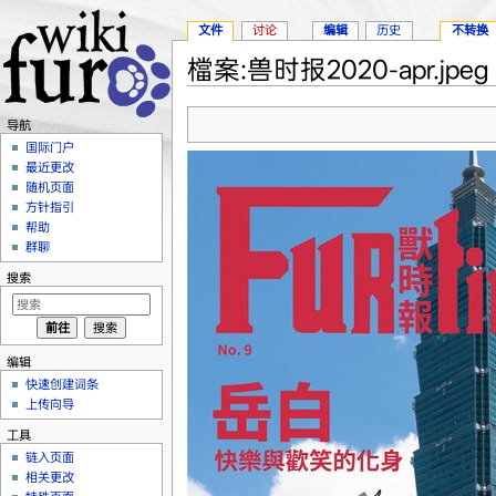
文件
讨论
编辑
历史
不转换
檔案:兽时报2020-apr.jpeg
跳转至：
导航
、
搜索
导航
国际门户
最近更改
随机页面
方针指引
帮助
群聊
搜索
编辑
快速创建词条
上传向导
工具
链入页面
相关更改