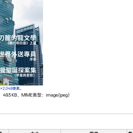
8×2,048像素
。
493 KB，MIME类型：image/jpeg）