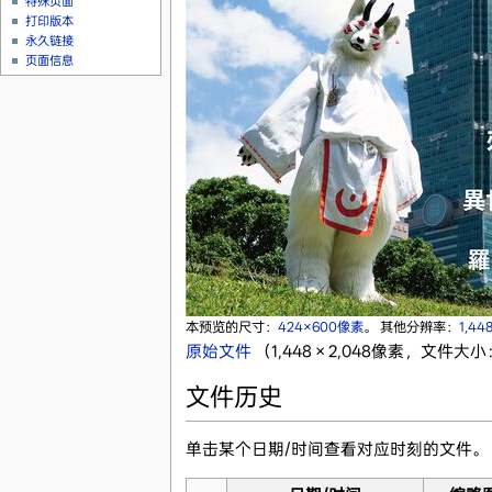
特殊页面
打印版本
永久链接
页面信息
本预览的尺寸：
424×600像素
。
其他分辨率：
1,44
原始文件
‎
（1,448 × 2,048像素，文件大小：
文件历史
单击某个日期/时间查看对应时刻的文件。