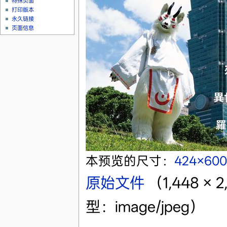
特殊页面
打印版本
永久链接
页面信息
本预览的尺寸：
424×60
原始文件
‎
（1,448 
型：image/jpeg）