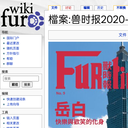
文件
讨论
编辑
历史
不转换
檔案:兽时报2020-ap
跳转至：
导航
、
搜索
导航
文件
国际门户
最近更改
随机页面
方针指引
帮助
群聊
搜索
编辑
快速创建词条
上传向导
工具
链入页面
相关更改