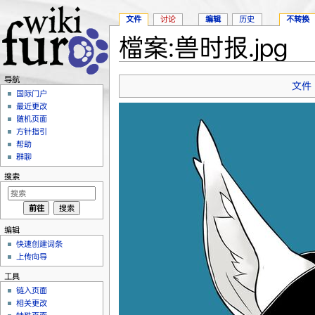
文件
讨论
编辑
历史
不转换
檔案:兽时报.jpg
跳转至：
导航
、
搜索
导航
文件
国际门户
最近更改
随机页面
方针指引
帮助
群聊
搜索
编辑
快速创建词条
上传向导
工具
链入页面
相关更改