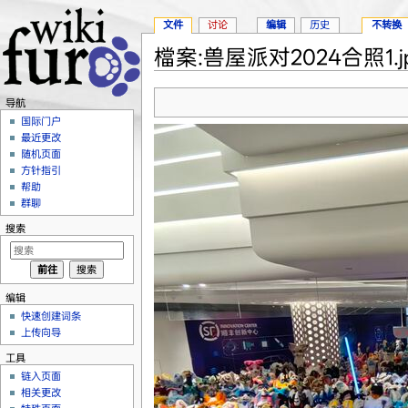
文件
讨论
编辑
历史
不转换
檔案:兽屋派对2024合照1.j
跳转至：
导航
、
搜索
导航
国际门户
最近更改
随机页面
方针指引
帮助
群聊
搜索
编辑
快速创建词条
上传向导
工具
链入页面
相关更改