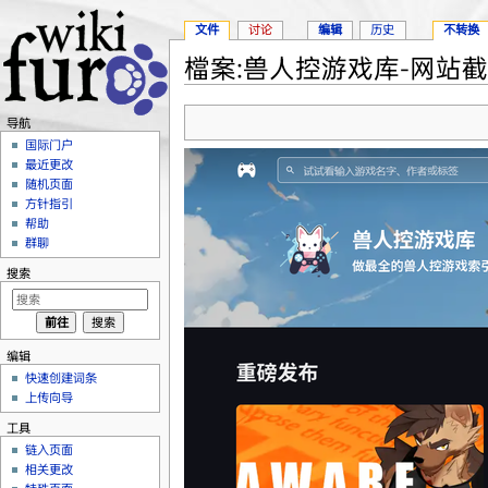
文件
讨论
编辑
历史
不转换
檔案:兽人控游戏库-网站截图
跳转至：
导航
、
搜索
导航
国际门户
最近更改
随机页面
方针指引
帮助
群聊
搜索
编辑
快速创建词条
上传向导
工具
链入页面
相关更改