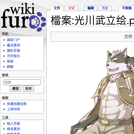
文件
讨论
编辑
历史
不转换
檔案:光川武立绘.p
跳转至：
导航
、
搜索
导航
文件
国际门户
最近更改
随机页面
方针指引
帮助
群聊
搜索
编辑
快速创建词条
上传向导
工具
链入页面
相关更改