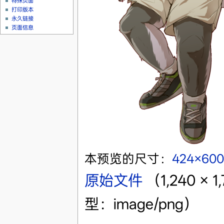
特殊页面
打印版本
永久链接
页面信息
本预览的尺寸：
424×60
原始文件
‎
（1,240 
型：image/png）