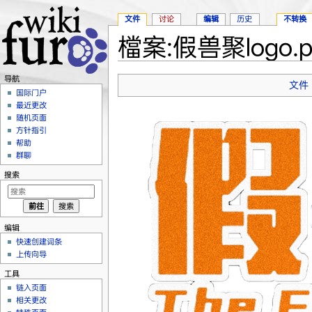
文件
讨论
编辑
历史
不转换
檔案:假兽聚logo.p
跳转至：
导航
、
搜索
导航
文件
国际门户
最近更改
随机页面
方针指引
帮助
群聊
搜索
编辑
快速创建词条
上传向导
工具
链入页面
相关更改